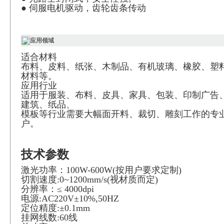
●
伺服电机驱动，齿轮齿条传动
应用领域
适合材料
布料、皮料、纸张、木制品、有机玻璃、橡胶、塑
材料等。
应用行业
适用于服装、布料、皮具、家具、包装、印制广告
建筑、纸品、
模板等行业需要大幅面开料、裁切、雕刻工作的专
户。
技术参数
激光功率：
100W-600W(
按用户要求定制
)
切割速度
:0~1200mm/s(
视材质而定
)
分辨率：
≤ 4000dpi
电源
:AC220V±10%,50HZ
定位精度
:±0.1mm
挂网线数
:60
线