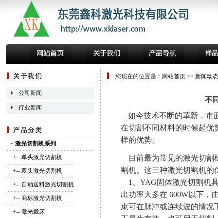
您现在的位置是：
网站首页
>>
新闻动
公司新闻
不
行业新闻
如今技术不断的革新，市
在切割不同材料的时候起优
样的优势。
+
激光切割机系列
+--
单头激光切割机
目前最为常见的激光切割机
割机。这三种激光切割机的
+--
双头激光切割机
1、YAG固体激光切割机
+--
自动送料激光切割机
出功率大多在 600W以下
+--
商标激光切割机
束可在脉冲或连续波的情况
+--
激光裁床