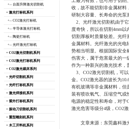
工最为有效，也可用于切削
+--
台面升降激光切割机
收，故不能切割非金属材料
+
激光打标机系列
研制大容量、长寿命的光泵
+--
CO2激光打标机
2、光纤激光切割机由于它
+--
半导体激光打标机
度奇快，所以在切割4mm
切割厚板时质量较差。光纤激
+--
陶瓷打标机
金属材料。光纤激光的光电
+--
光纤激光打标机
势相当明显。根据国际安全
+
CO2激光切割机系列
伤害大，属于危害最大的一
+
CO2激光打标机系列
作为一种新兴的激光技术，普
+
CO2激光裁床系列
3、CO2激光切割机，可以
+
光纤切割机系列
金。CO2激光器的波长为1
+
光纤打标机系列
有机玻璃等非金属材料，但是
+
激光焊接机系列
装有喷吹氧气、压缩空气或
电源的稳定性和寿命，对于
+
紫外打标机系列
激光危害等级分4级，CO2
+
振动刀切割机系列
+
重型雕刻机系列
文章来源：东莞鑫科激光科技有限公
+
木工开料机系列